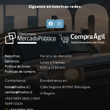
Síguenos en nuestras redes:
Nosotros
Horario de atención:
Servicios
Lunes a Viernes
Política de Envío
9.00 a 17.30 hrs.
Políticas de compra
Contáctanos:
Encuéntranos en:
hola@trustus.cl
|
Calle Segovia #01961, Rancagua.
ventas@trustus.cl
VI Región.
+569 5859 2824 | +569
9699 0004
+569 5859 2824