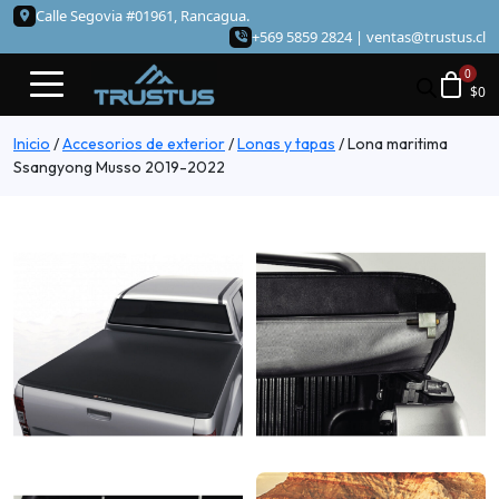
Calle Segovia #01961, Rancagua.
+569 5859 2824 |
ventas@trustus.cl
$
0
Inicio
/
Accesorios de exterior
/
Lonas y tapas
/
Lona maritima
Ssangyong Musso 2019-2022