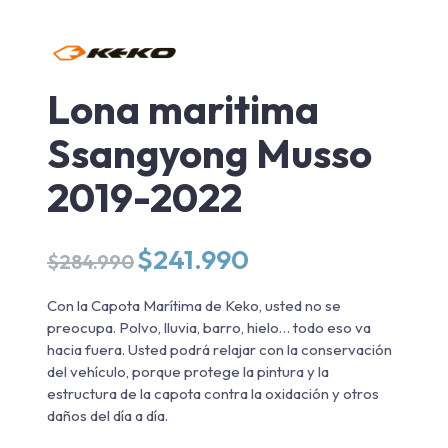
Lona maritima
Ssangyong Musso
2019-2022
El
El
$
241.990
$
284.990
precio
precio
original
actual
Con la Capota Marítima de Keko, usted no se
era:
es:
preocupa. Polvo, lluvia, barro, hielo… todo eso va
$284.990.
$241.990.
hacia fuera. Usted podrá relajar con la conservación
del vehículo, porque protege la pintura y la
estructura de la capota contra la oxidación y otros
daños del día a día.