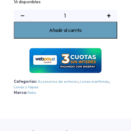
16 disponibles
Lona
−
+
maritima
Ssangyong
Añadir al carrito
Musso
2019-
2022
cantidad
Categorías:
Accesorios de exterior
,
Lonas marítimas
,
Lonas y tapas
Marca:
Keko