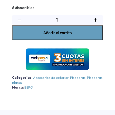
6 disponibles
Pisadera
−
+
Aluminio
G4
Añadir al carrito
Bepo
Chevrolet
New
Colorado
WT
-
Aluminio
Categorías:
Accesorios de exterior
,
Pisaderas
,
Pisaderas
Negra
planas
-
Marca:
BEPO
Aluminio
Negra
2024-
2026