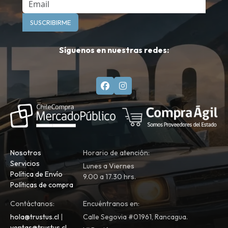
Email
SUSCRIBIRME
Síguenos en nuestras redes:
Nosotros
Horario de atención:
Servicios
Lunes a Viernes
Política de Envío
9.00 a 17.30 hrs.
Políticas de compra
Contáctanos:
Encuéntranos en:
hola@trustus.cl
|
Calle Segovia #01961, Rancagua.
ventas@trustus.cl