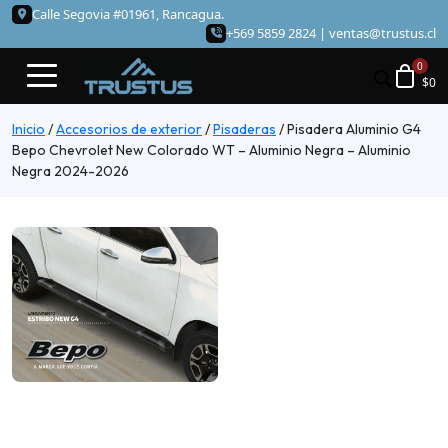
Calle Segovia #01961, Rancagua.
+569 5859 2824 |
ventas@trustus.cl
$
0
Inicio
/
Accesorios de exterior
/
Pisaderas
/
Pisadera Aluminio G4
Bepo Chevrolet New Colorado WT – Aluminio Negra – Aluminio
Negra 2024-2026