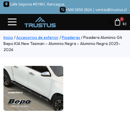
Calle Segovia #01961, Rancagua.
+569 5859 2824 |
ventas@trustus.cl
$
0
Inicio
/
Accesorios de exterior
/
Pisaderas
/
Pisadera Aluminio G4
Bepo KIA New Tasman – Aluminio Negra – Aluminio Negra 2025-
2026