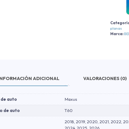
-
A
Categorí
N
planas
-
Marca:
B
A
N
2
c
INFORMACIÓN ADICIONAL
VALORACIONES (0)
 de auto
Maxus
o de auto
T60
2018, 2019, 2020, 2021, 2022, 20
2024, 2025, 2026