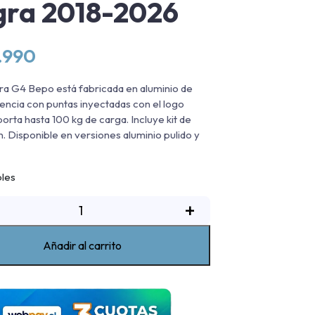
ra 2018-2026
.990
ra G4 Bepo está fabricada en aluminio de
stencia con puntas inyectadas con el logo
orta hasta 100 kg de carga. Incluye kit de
ón. Disponible en versiones aluminio pulido y
bles
isadera
+
luminio
G4
Añadir al carrito
Bepo
Maxus
T60/NewT60/T60MAX