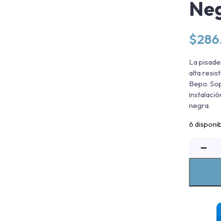
Neg
$
286
La pisade
alta resi
Bepo. Sop
instalaci
negra.
6 disponi
P
−
A
-