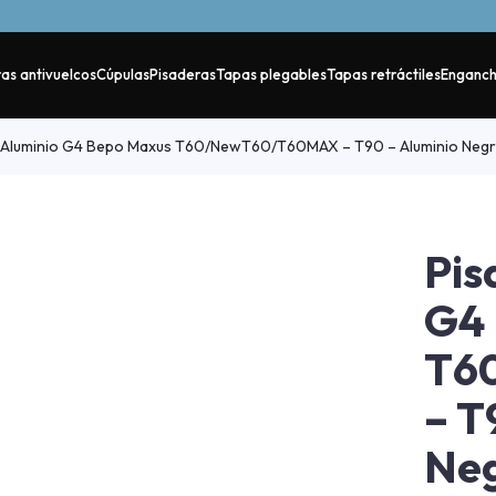
as antivuelcos
Cúpulas
Pisaderas
Tapas plegables
Tapas retráctiles
Enganc
 Aluminio G4 Bepo Maxus T60/NewT60/T60MAX – T90 – Aluminio Negr
Pis
G4
T6
– T
Neg