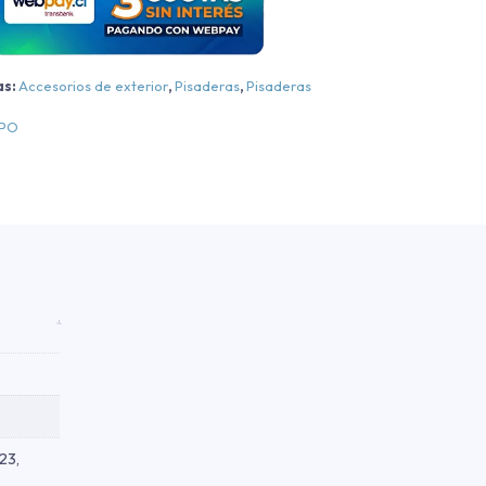
T90
luminio
as:
Accesorios de exterior
,
Pisaderas
,
Pisaderas
egra
EPO
luminio
egra
018-
2026
antidad
23,