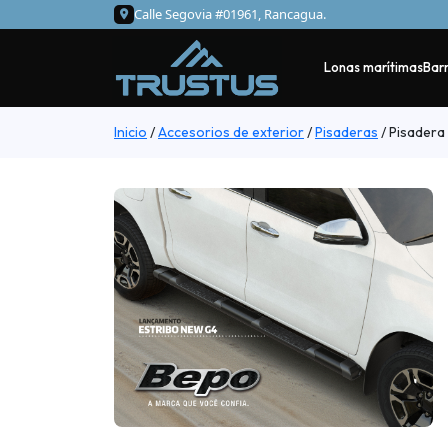
Calle Segovia #01961, Rancagua.
Lonas marítimas
Barr
Inicio
/
Accesorios de exterior
/
Pisaderas
/
Pisadera