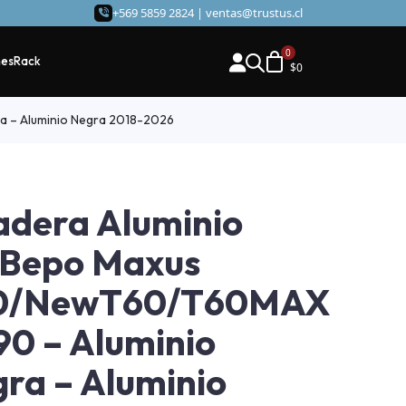
+569 5859 2824 |
ventas@trustus.cl
hes
Rack
$
0
a – Aluminio Negra 2018-2026
adera Aluminio
 Bepo Maxus
0/NewT60/T60MAX
90 – Aluminio
ra – Aluminio