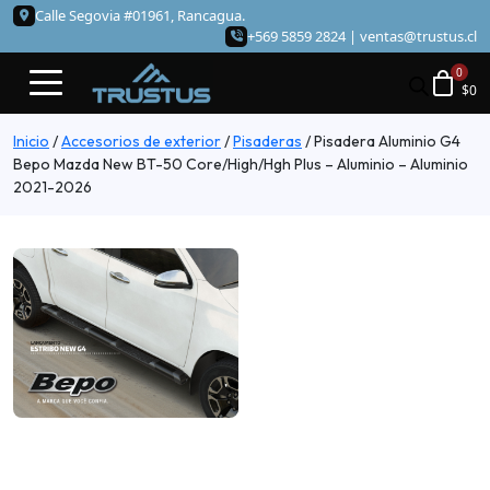
Calle Segovia #01961, Rancagua.
+569 5859 2824 |
ventas@trustus.cl
$
0
Inicio
/
Accesorios de exterior
/
Pisaderas
/
Pisadera Aluminio G4
Bepo Mazda New BT-50 Core/High/Hgh Plus – Aluminio – Aluminio
2021-2026