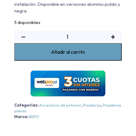
instalación. Disponible en versiones aluminio pulido y
negra.
5 disponibles
Pisadera
−
+
Aluminio
G4
Añadir al carrito
Bepo
Mazda
New
BT-
50
Core/High/Hgh
Plus
Categorías:
Accesorios de exterior
,
Pisaderas
,
Pisaderas
-
planas
Aluminio
Marca:
BEPO
-
Aluminio