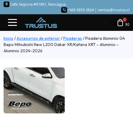
Calle Segovia #01961, Rancagua.
+569 5859 2824 |
ventas@trustus.cl
$
0
Inicio
/
Accesorios de exterior
/
Pisaderas
/
Pisadera Aluminio G4
Bepo Mitsubishi New L200 Dakar XR/Katana XRT – Aluminio –
Aluminio 2024-2026