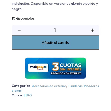
instalación. Disponible en versiones aluminio pulido y
negra.
10 disponibles
Pisadera
−
+
Aluminio
G4
Añadir al carrito
Bepo
Mitsubishi
New
L200
Dakar
XR/Katana
XRT
Categorías:
Accesorios de exterior
,
Pisaderas
,
Pisaderas
-
planas
Aluminio
Marca:
BEPO
-
Aluminio