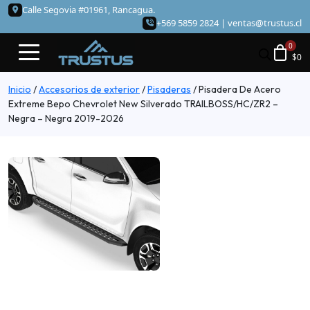
Calle Segovia #01961, Rancagua.
+569 5859 2824 |
ventas@trustus.cl
$
0
Inicio
/
Accesorios de exterior
/
Pisaderas
/
Pisadera De Acero
Extreme Bepo Chevrolet New Silverado TRAILBOSS/HC/ZR2 –
Negra – Negra 2019-2026