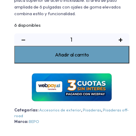
placa superior de acero inoxidable. El área de paso
ampliada de 6 pulgadas con ojales de goma elevados
combina estilo y funcionalidad.
6 disponibles
Pisadera
−
+
De
Acero
Añadir al carrito
Extreme
Bepo
Chevrolet
New
Silverado
TRAILBOSS/HC/ZR2
-
Negra
Categorías:
Accesorios de exterior
,
Pisaderas
,
Pisaderas off-
road
-
Marca:
BEPO
Negra
2019-