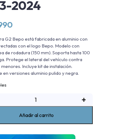
13-2024
.990
ra G2 Bepo está fabricada en aluminio con
yectadas con el logo Bepo. Modelo con
a de rodadura (150 mm). Soporta hasta 100
ga. Protege el lateral del vehículo contra
 menores. Incluye kit de instalación.
e en versiones aluminio pulido y negra.
bles
isadera
+
De
luminio
Añadir al carrito
G2
Bepo
ord