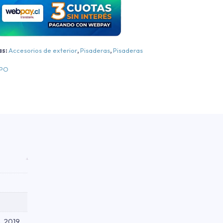
anger
L/XLS/Raptor
luminio
as:
Accesorios de exterior
,
Pisaderas
,
Pisaderas
luminio
EPO
013-
2024
antidad
, 2019,