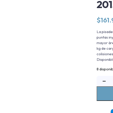
20
$
161
La pisade
puntas in
mayor áre
kg de car
colisiones
Disponibl
8 disponi
P
−
A
F