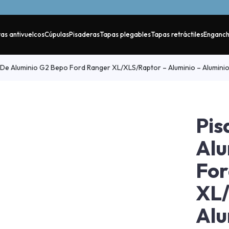
as antivuelcos
Cúpulas
Pisaderas
Tapas plegables
Tapas retráctiles
Enganc
De Aluminio G2 Bepo Ford Ranger XL/XLS/Raptor – Aluminio – Alumin
Pis
Alu
For
XL/
Alu