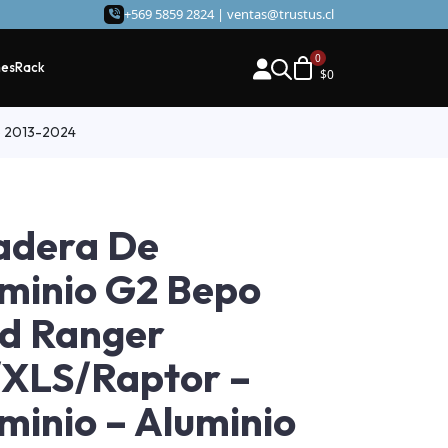
+569 5859 2824 |
ventas@trustus.cl
hes
Rack
$
0
io 2013-2024
adera De
minio G2 Bepo
d Ranger
XLS/Raptor –
minio – Aluminio