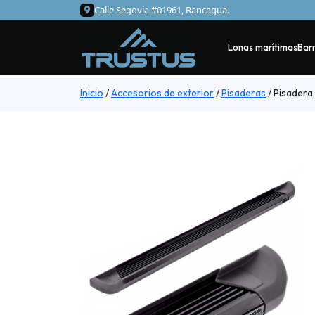
Calle Segovia #01961, Rancagua.
Lonas marítimas
Barr
Inicio
/
Accesorios de exterior
/
Pisaderas
/
Pisadera 