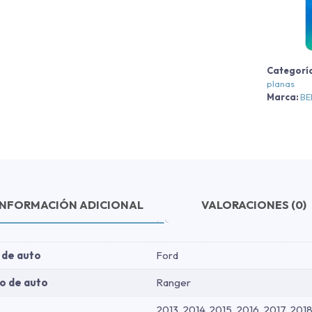
R
X
-
A
Categorí
-
planas
A
Marca:
B
2
c
INFORMACIÓN ADICIONAL
VALORACIONES (0)
 de auto
Ford
o de auto
Ranger
2013, 2014, 2015, 2016, 2017, 2018