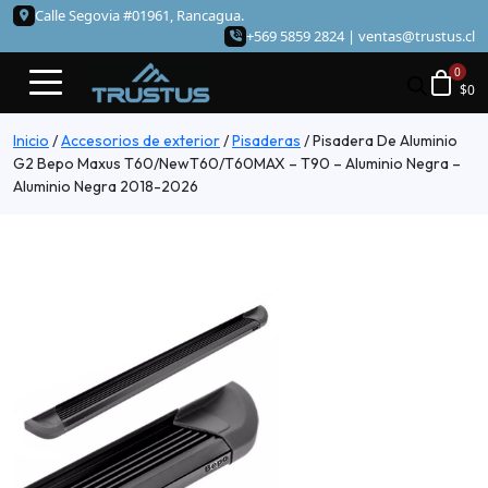
Calle Segovia #01961, Rancagua.
+569 5859 2824 |
ventas@trustus.cl
$
0
Inicio
/
Accesorios de exterior
/
Pisaderas
/
Pisadera De Aluminio
G2 Bepo Maxus T60/NewT60/T60MAX – T90 – Aluminio Negra –
Aluminio Negra 2018-2026