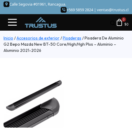
Calle Segovia #01961, Rancagua.
+569 5859 2824 |
ventas@trustus.cl
$
0
Inicio
/
Accesorios de exterior
/
Pisaderas
/
Pisadera De Aluminio
G2 Bepo Mazda New BT-50 Core/High/Hgh Plus – Aluminio –
Aluminio 2021-2026