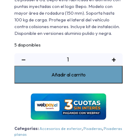
puntas inyectadas con el logo Bepo. Modelo con
mayor área de rodadura (150 mm). Soporta hasta
100 kg de carga. Protege el lateral del vehículo
contra colisiones menores. Incluye kit de instalación.
Disponible en versiones aluminio pulido y negra.
5 disponibles
Pisadera
−
+
De
Aluminio
Añadir al carrito
G2
Bepo
Mazda
New
BT-
50
Core/High/Hgh
Categorías:
Accesorios de exterior
,
Pisaderas
,
Pisaderas
Plus
planas