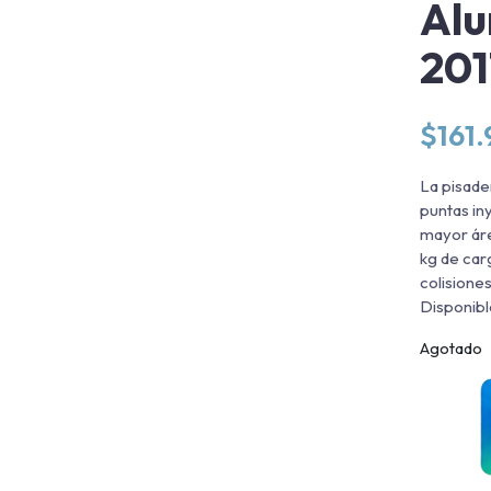
Alu
201
$
161
La pisade
puntas in
mayor áre
kg de car
colisiones
Disponibl
Agotado