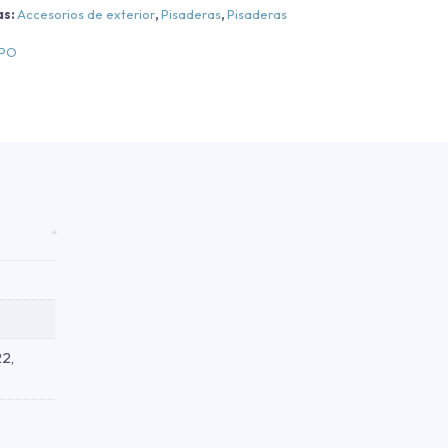
as:
Accesorios de exterior
,
Pisaderas
,
Pisaderas
EPO
22,