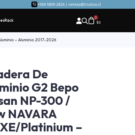
+569 5859 2824 |
ventas@trustus.cl
hes
Rack
$
0
luminio – Aluminio 2017-2026
adera De
minio G2 Bepo
san NP-300 /
w NAVARA
XE/Platinium –