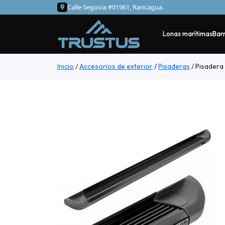
Calle Segovia #01961, Rancagua.
Lonas marítimas
Barr
Inicio
/
Accesorios de exterior
/
Pisaderas
/
Pisadera 