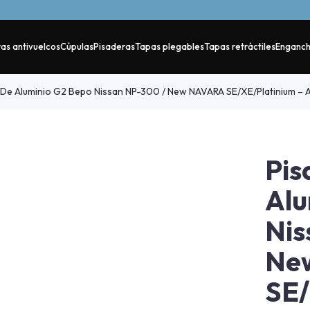
as antivuelcos
Cúpulas
Pisaderas
Tapas plegables
Tapas retráctiles
Enganc
De Aluminio G2 Bepo Nissan NP-300 / New NAVARA SE/XE/Platinium – A
Pis
Alu
Nis
Ne
SE/