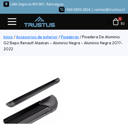
Calle Segovia #01961, Rancagua.
+569 5859 2824 |
ventas@trustus.cl
$
0
Inicio
/
Accesorios de exterior
/
Pisaderas
/
Pisadera De Aluminio
G2 Bepo Renault Alaskan – Aluminio Negra – Aluminio Negra 2017-
2022