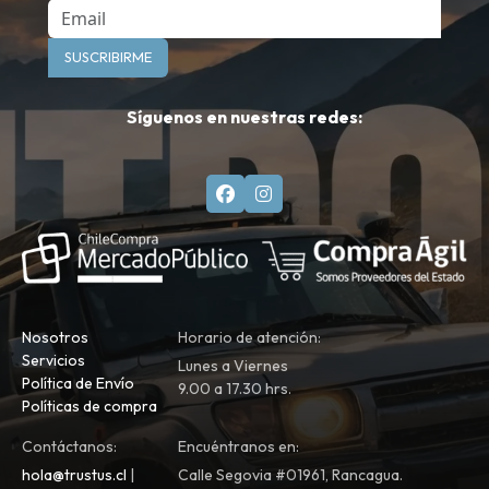
Email
SUSCRIBIRME
Síguenos en nuestras redes:
Nosotros
Horario de atención:
Servicios
Lunes a Viernes
Política de Envío
9.00 a 17.30 hrs.
Políticas de compra
Contáctanos:
Encuéntranos en:
hola@trustus.cl
|
Calle Segovia #01961, Rancagua.