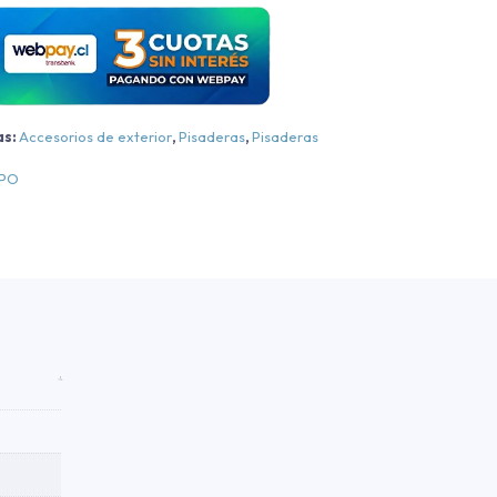
hevrolet
olorado
S/LS/LT
MT/LT
AT
as:
Accesorios de exterior
,
Pisaderas
,
Pisaderas
luminio
EPO
luminio
018-
2024
antidad