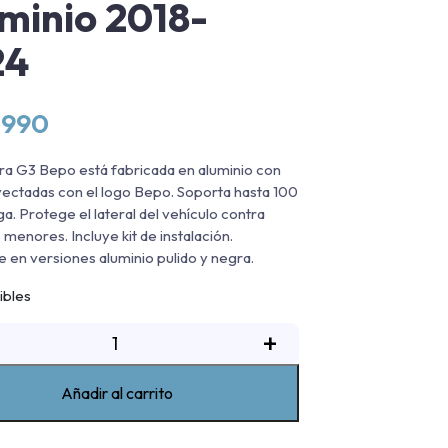
minio 2018-
24
.990
ra G3 Bepo está fabricada en aluminio con
yectadas con el logo Bepo. Soporta hasta 100
ga. Protege el lateral del vehículo contra
 menores. Incluye kit de instalación.
e en versiones aluminio pulido y negra.
ibles
isadera
+
De
luminio
Añadir al carrito
G3
Bepo