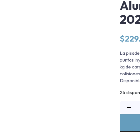
Alu
20
$
229
La pisade
puntas in
kg de car
colisiones
Disponibl
26 dispon
P
−
A