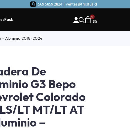
+569 5859 2824 |
ventas@trustus.cl
hes
Rack
$
0
o – Aluminio 2018-2024
adera De
minio G3 Bepo
vrolet Colorado
LS/LT MT/LT AT
luminio –