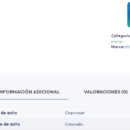
C
C
L
Categorí
-
planas
A
Marca:
B
-
A
2
c
INFORMACIÓN ADICIONAL
VALORACIONES (0)
 de auto
Chevrolet
o de auto
Colorado