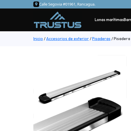
Calle Segovia #01961, Rancagua.
Lonas marítimas
Barr
Inicio
/
Accesorios de exterior
/
Pisaderas
/
Pisadera 