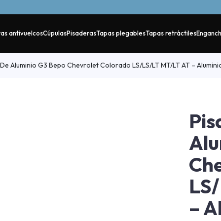
as antivuelcos
Cúpulas
Pisaderas
Tapas plegables
Tapas retráctiles
Enganc
De Aluminio G3 Bepo Chevrolet Colorado LS/LS/LT MT/LT AT – Alumini
Pis
Alu
Che
LS/
– A