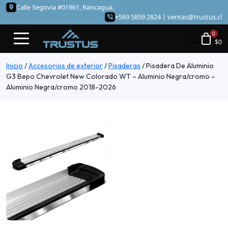
Calle Segovia #01961, Rancagua.
+569 5859 2824 |
ventas@trustus.cl
$
0
Inicio
/
Accesorios de exterior
/
Pisaderas
/
Pisadera De Aluminio
G3 Bepo Chevrolet New Colorado WT – Aluminio Negra/cromo –
Aluminio Negra/cromo 2018-2026