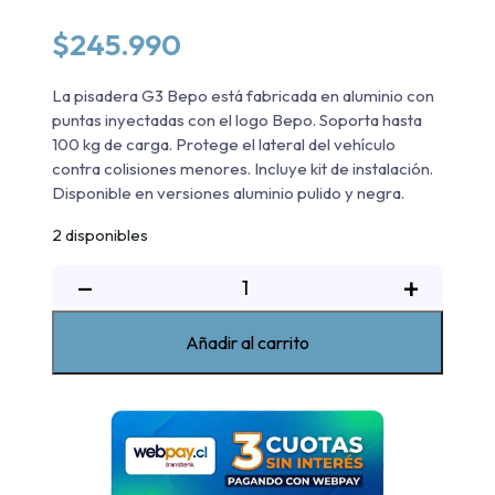
$
245.990
La pisadera G3 Bepo está fabricada en aluminio con
puntas inyectadas con el logo Bepo. Soporta hasta
100 kg de carga. Protege el lateral del vehículo
contra colisiones menores. Incluye kit de instalación.
Disponible en versiones aluminio pulido y negra.
2 disponibles
Pisadera
−
+
De
Aluminio
Añadir al carrito
G3
Bepo
Chevrolet
New
Colorado
WT