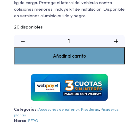
kg de carga. Protege el lateral del vehículo contra
colisiones menores. Incluye kit de instalación. Disponible
en versiones aluminio pulido y negra.
20 disponibles
Pisadera
−
+
De
Aluminio
Añadir al carrito
G3
Bepo
Ford
New
Ranger
XL/XLS/XLT/Raptor
-
Aluminio
Categorías:
Accesorios de exterior
,
Pisaderas
,
Pisaderas
planas
-
Marca:
BEPO
Aluminio
2023-