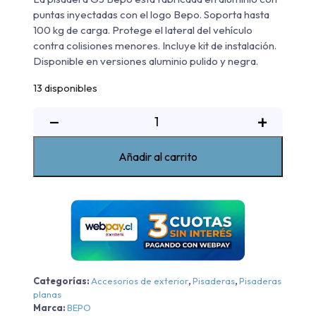
puntas inyectadas con el logo Bepo. Soporta hasta
100 kg de carga. Protege el lateral del vehículo
contra colisiones menores. Incluye kit de instalación.
Disponible en versiones aluminio pulido y negra.
13 disponibles
Pisadera
−
+
De
Aluminio
Añadir al carrito
G3
Bepo
Ford
Ranger
XL/XLS/Raptor
-
Aluminio
Categorías:
Accesorios de exterior
,
Pisaderas
,
Pisaderas
-
planas
Aluminio
Marca:
BEPO