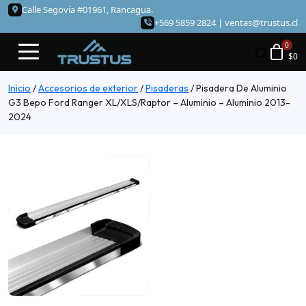
Calle Segovia #01961, Rancagua.
+569 5859 2824 |
ventas@trustus.cl
$
0
Inicio
/
Accesorios de exterior
/
Pisaderas
/
Pisadera De Aluminio
G3 Bepo Ford Ranger XL/XLS/Raptor – Aluminio – Aluminio 2013-
2024