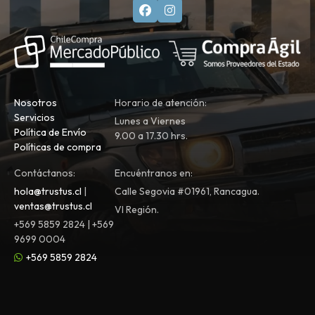
Nosotros
Horario de atención:
Servicios
Lunes a Viernes
Política de Envío
9.00 a 17.30 hrs.
Políticas de compra
Contáctanos:
Encuéntranos en:
hola@trustus.cl
|
Calle Segovia #01961, Rancagua.
ventas@trustus.cl
VI Región.
+569 5859 2824 | +569
9699 0004
+569 5859 2824