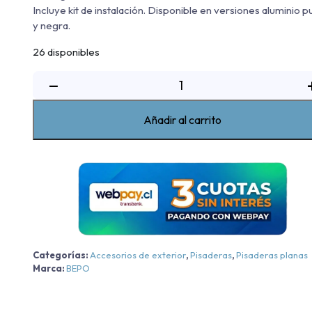
Incluye kit de instalación. Disponible en versiones aluminio p
y negra.
26 disponibles
Pisadera
−
De
Aluminio
Añadir al carrito
G3
Bepo
Maxus
T60/NewT60/T60MAX
-
T90
-
Aluminio
Categorías:
Accesorios de exterior
,
Pisaderas
,
Pisaderas planas
-
Marca:
BEPO
Aluminio
2018-