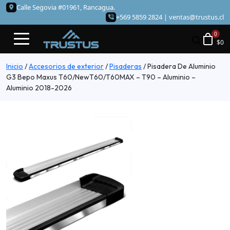
Calle Segovia #01961, Rancagua.
+569 5859 2824 |
ventas@trustus.cl
$
0
Inicio
/
Accesorios de exterior
/
Pisaderas
/
Pisadera De Aluminio
G3 Bepo Maxus T60/NewT60/T60MAX – T90 – Aluminio –
Aluminio 2018-2026