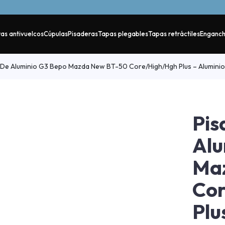
as antivuelcos
Cúpulas
Pisaderas
Tapas plegables
Tapas retráctiles
Enganc
De Aluminio G3 Bepo Mazda New BT-50 Core/High/Hgh Plus – Aluminio
Pis
Alu
Ma
Co
Plu