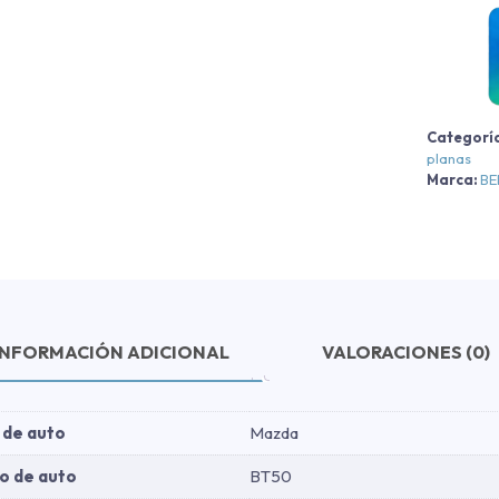
C
Categorí
P
planas
-
Marca:
B
A
N
-
A
N
2
INFORMACIÓN ADICIONAL
VALORACIONES (0)
c
 de auto
Mazda
o de auto
BT50