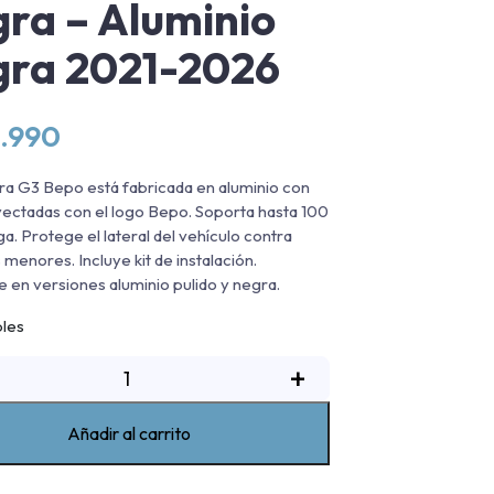
ra – Aluminio
ra 2021-2026
.990
ra G3 Bepo está fabricada en aluminio con
yectadas con el logo Bepo. Soporta hasta 100
ga. Protege el lateral del vehículo contra
 menores. Incluye kit de instalación.
e en versiones aluminio pulido y negra.
bles
isadera
+
De
luminio
Añadir al carrito
G3
Bepo