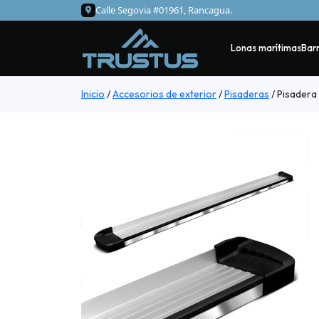
Calle Segovia #01961, Rancagua.
Lonas marítimas
Barr
Inicio
/
Accesorios de exterior
/
Pisaderas
/
Pisadera 