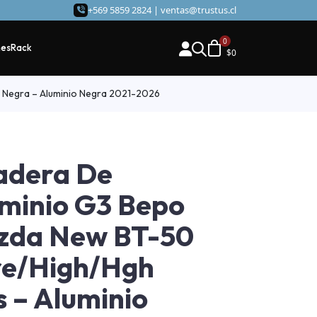
+569 5859 2824 |
ventas@trustus.cl
hes
Rack
$
0
 Negra – Aluminio Negra 2021-2026
adera De
minio G3 Bepo
zda New BT-50
re/High/Hgh
s – Aluminio