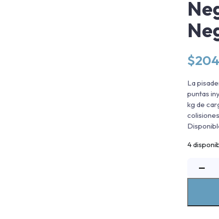
Neg
Neg
$
204
La pisade
puntas in
kg de car
colisiones
Disponibl
4 disponi
P
−
A