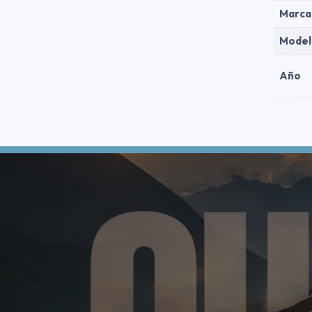
Marca
Model
Año