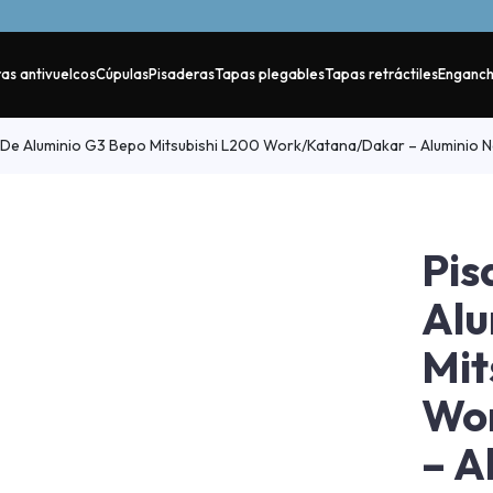
as antivuelcos
Cúpulas
Pisaderas
Tapas plegables
Tapas retráctiles
Enganc
 De Aluminio G3 Bepo Mitsubishi L200 Work/Katana/Dakar – Aluminio
Pis
Alu
Mit
Wo
– A