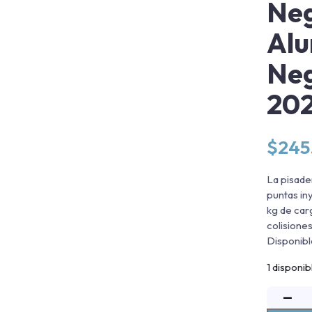
Neg
Alu
Neg
20
$
245
La pisade
puntas in
kg de car
colisiones
Disponibl
1 disponib
−
P