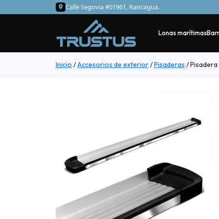
Calle Segovia #01961, Rancagua.
Lonas marítimas
Barr
Inicio
/
Accesorios de exterior
/
Pisaderas
/
Pisadera