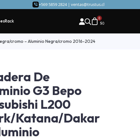
+569 5859 2824 |
ventas@trustus.cl
hes
Rack
$
0
 Negra/cromo – Aluminio Negra/cromo 2016-2024
adera De
minio G3 Bepo
subishi L200
rk/Katana/Dakar
luminio