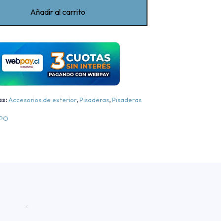
luminio
Añadir al carrito
G3
Bepo
itsubishi
L200
ork/Katana/Dakar
luminio
as:
Accesorios de exterior
,
Pisaderas
,
Pisaderas
egra/cromo
EPO
luminio
egra/cromo
016-
2024
antidad