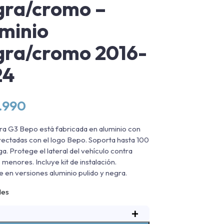
ra/cromo –
minio
ra/cromo 2016-
24
.990
ra G3 Bepo está fabricada en aluminio con
yectadas con el logo Bepo. Soporta hasta 100
ga. Protege el lateral del vehículo contra
 menores. Incluye kit de instalación.
e en versiones aluminio pulido y negra.
les
+
isadera
De