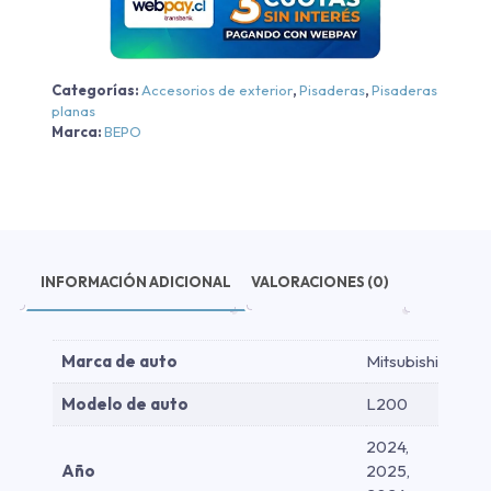
L200
Dakar
XR/Katana
Categorías:
Accesorios de exterior
,
Pisaderas
,
Pisaderas
XRT
planas
-
Marca:
BEPO
Aluminio
Negra/cromo
-
Aluminio
Negra/cromo
2024-
INFORMACIÓN ADICIONAL
VALORACIONES (0)
2026
cantidad
Marca de auto
Mitsubishi
Modelo de auto
L200
2024,
Año
2025,