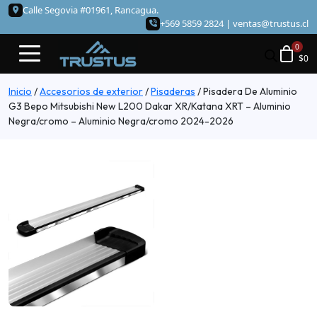
Calle Segovia #01961, Rancagua.
+569 5859 2824 |
ventas@trustus.cl
$
0
Inicio
/
Accesorios de exterior
/
Pisaderas
/
Pisadera De Aluminio
G3 Bepo Mitsubishi New L200 Dakar XR/Katana XRT – Aluminio
Negra/cromo – Aluminio Negra/cromo 2024-2026