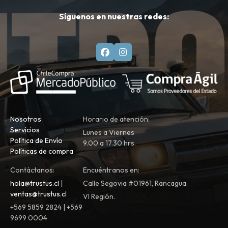
Síguenos en nuestras redes:
Nosotros
Horario de atención:
Servicios
Lunes a Viernes
Política de Envío
9.00 a 17.30 hrs.
Políticas de compra
Contáctanos:
Encuéntranos en:
hola@trustus.cl
|
Calle Segovia #01961, Rancagua.
ventas@trustus.cl
VI Región.
+569 5859 2824 | +569
9699 0004