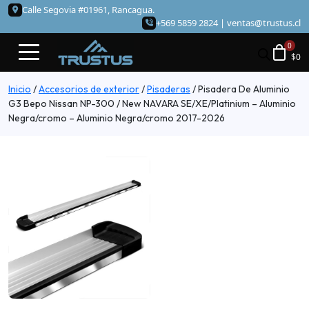
Calle Segovia #01961, Rancagua.
+569 5859 2824 |
ventas@trustus.cl
$
0
Inicio
/
Accesorios de exterior
/
Pisaderas
/
Pisadera De Aluminio
G3 Bepo Nissan NP-300 / New NAVARA SE/XE/Platinium – Aluminio
Negra/cromo – Aluminio Negra/cromo 2017-2026