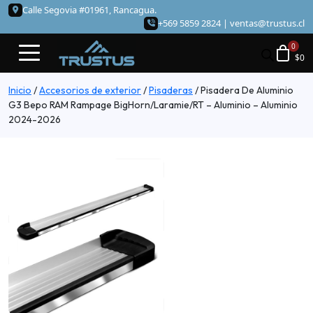
Calle Segovia #01961, Rancagua.
+569 5859 2824 |
ventas@trustus.cl
$
0
Inicio
/
Accesorios de exterior
/
Pisaderas
/
Pisadera De Aluminio
G3 Bepo RAM Rampage BigHorn/Laramie/RT – Aluminio – Aluminio
2024-2026