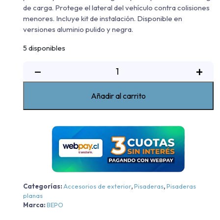
de carga. Protege el lateral del vehículo contra colisiones
menores. Incluye kit de instalación. Disponible en
versiones aluminio pulido y negra.
5 disponibles
Pisadera
−
+
De
Aluminio
Añadir al carrito
G3
Bepo
RAM
Rampage
BigHorn/Laramie/RT
-
Aluminio
-
Categorías:
Accesorios de exterior
,
Pisaderas
,
Pisaderas
planas
Aluminio
Marca:
BEPO
2024-