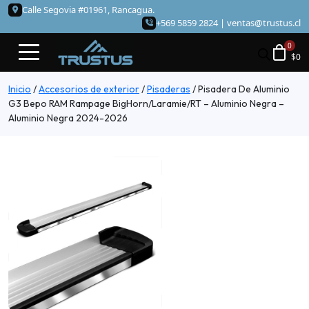
Calle Segovia #01961, Rancagua.
+569 5859 2824 |
ventas@trustus.cl
$
0
Inicio
/
Accesorios de exterior
/
Pisaderas
/
Pisadera De Aluminio
G3 Bepo RAM Rampage BigHorn/Laramie/RT – Aluminio Negra –
Aluminio Negra 2024-2026