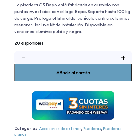
La pisadera G3 Bepo está fabricada en aluminio con
puntas inyectadas con el logo Bepo. Soporta hasta 100 kg
de carga. Protege el lateral del vehículo contra colisiones
menores. Incluye kit de instalación. Disponible en
versiones aluminio pulido y negra.
20 disponibles
Pisadera
−
+
De
Aluminio
Añadir al carrito
G3
Bepo
RAM
Rampage
BigHorn/Laramie/RT
-
Aluminio
Negra
Categorías:
Accesorios de exterior
,
Pisaderas
,
Pisaderas
planas
-