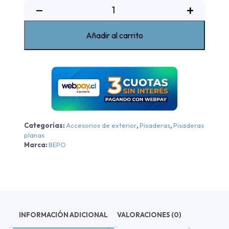
Pisadera
−
+
De
Aluminio
Añadir al carrito
Suv
Ii
Bepo
Honda
CRV
-
Negro
Categorías:
Accesorios de exterior
,
Pisaderas
,
Pisaderas
-
planas
Negro
Marca:
BEPO
cantidad
INFORMACIÓN ADICIONAL
VALORACIONES (0)