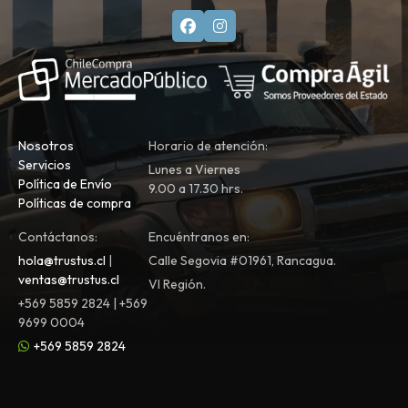
Nosotros
Horario de atención:
Servicios
Lunes a Viernes
Política de Envío
9.00 a 17.30 hrs.
Políticas de compra
Contáctanos:
Encuéntranos en:
hola@trustus.cl
|
Calle Segovia #01961, Rancagua.
ventas@trustus.cl
VI Región.
+569 5859 2824 | +569
9699 0004
+569 5859 2824