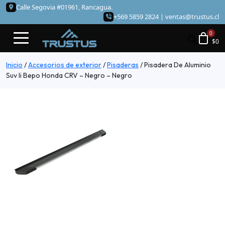
Calle Segovia #01961, Rancagua.
+569 5859 2824 |
ventas@trustus.cl
$
0
Inicio
/
Accesorios de exterior
/
Pisaderas
/
Pisadera De Aluminio
Suv Ii Bepo Honda CRV – Negro – Negro