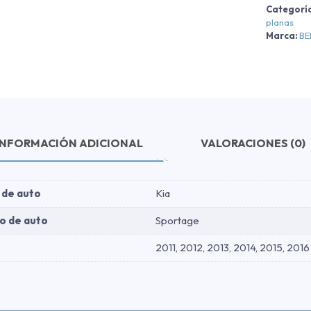
Categorí
-
planas
N
Marca:
B
2
2
c
INFORMACIÓN ADICIONAL
VALORACIONES (0)
 de auto
Kia
o de auto
Sportage
2011, 2012, 2013, 2014, 2015, 2016