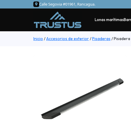
Calle Segovia #01961, Rancagua.
Lonas marítimas
Barr
Inicio
/
Accesorios de exterior
/
Pisaderas
/
Pisadera 