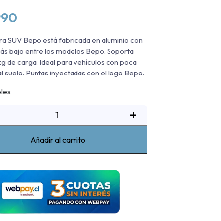
990
ra SUV Bepo está fabricada en aluminio con
 más bajo entre los modelos Bepo. Soporta
kg de carga. Ideal para vehículos con poca
 al suelo. Puntas inyectadas con el logo Bepo.
bles
isadera
+
De
luminio
Añadir al carrito
uv
Bepo
ia
portage
egro