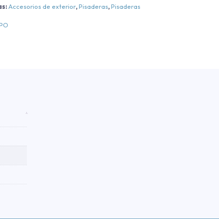
as:
Accesorios de exterior
,
Pisaderas
,
Pisaderas
egro
EPO
011-
016
antidad