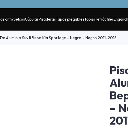
as antivuelcos
Cúpulas
Pisaderas
Tapas plegables
Tapas retráctiles
Enganc
De Aluminio Suv Ii Bepo Kia Sportage – Negro – Negro 2011-2016
Pis
Alu
Bep
– N
201