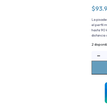
$
93.
La pisade
el perfil
hasta 90 
distancia
2 disponi
P
−
A
S
Ii
K
S
-
N