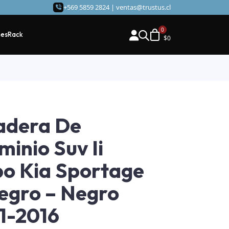
+569 5859 2824 |
ventas@trustus.cl
hes
Rack
$
0
adera De
minio Suv Ii
o Kia Sportage
egro – Negro
1-2016