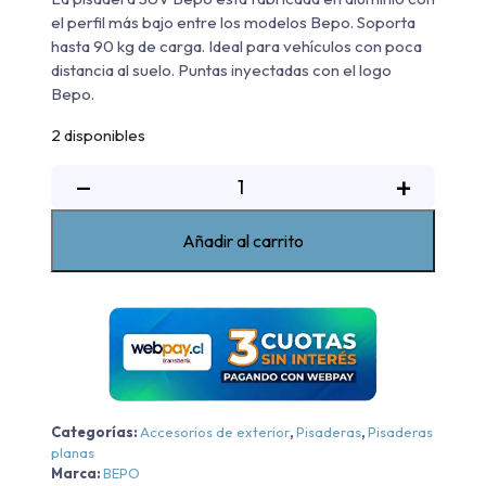
el perfil más bajo entre los modelos Bepo. Soporta
hasta 90 kg de carga. Ideal para vehículos con poca
distancia al suelo. Puntas inyectadas con el logo
Bepo.
2 disponibles
Pisadera
−
+
De
Aluminio
Añadir al carrito
Suv
Ii
Bepo
RAM
1000
Big
Horn/Rebel
Categorías:
Accesorios de exterior
,
Pisaderas
,
Pisaderas
-
planas
Aluminio
Marca:
BEPO