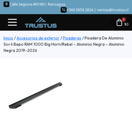
Calle Segovia #01961, Rancagua.
+569 5859 2824 |
ventas@trustus.cl
$
0
Inicio
/
Accesorios de exterior
/
Pisaderas
/
Pisadera De Aluminio
Suv Ii Bepo RAM 1000 Big Horn/Rebel – Aluminio Negra – Aluminio
Negra 2019-2026