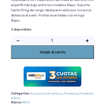
el perfil más bajo entre los modelos Bepo. Soporta
hasta 90 kg de carga. Ideal para vehículos con poca
distancia al suelo. Puntas inyectadas con el logo
Bepo.
2 disponibles
Pisadera
−
+
De
Aluminio
Añadir al carrito
Suv
Ii
Bepo
RAM
700
SLT
Cabina
Categorías:
Accesorios de exterior
,
Pisaderas
,
Pisaderas
Simple
planas
-
Marca:
BEPO