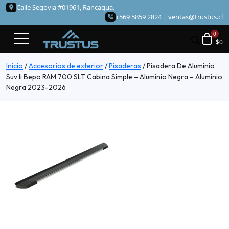
Calle Segovia #01961, Rancagua.
+569 5859 2824 |
ventas@trustus.cl
$
0
Inicio
/
Accesorios de exterior
/
Pisaderas
/
Pisadera De Aluminio
Suv Ii Bepo RAM 700 SLT Cabina Simple – Aluminio Negra – Aluminio
Negra 2023-2026