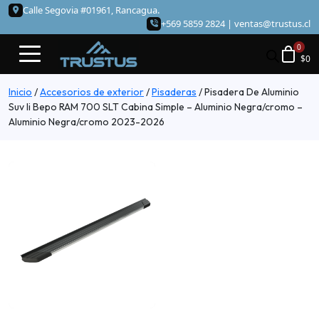
Calle Segovia #01961, Rancagua.
+569 5859 2824 |
ventas@trustus.cl
$
0
Inicio
/
Accesorios de exterior
/
Pisaderas
/
Pisadera De Aluminio
Suv Ii Bepo RAM 700 SLT Cabina Simple – Aluminio Negra/cromo –
Aluminio Negra/cromo 2023-2026