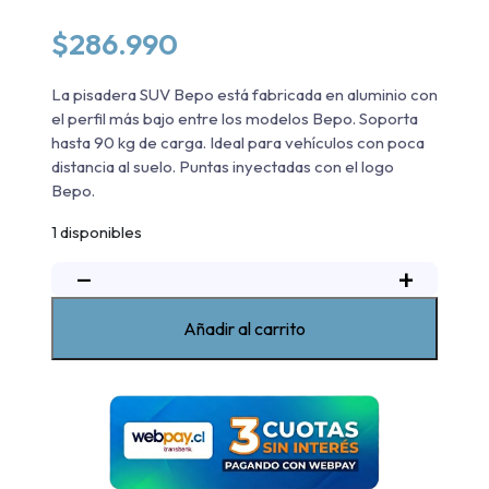
$
286.990
La pisadera SUV Bepo está fabricada en aluminio con
el perfil más bajo entre los modelos Bepo. Soporta
hasta 90 kg de carga. Ideal para vehículos con poca
distancia al suelo. Puntas inyectadas con el logo
Bepo.
1 disponibles
−
+
Pisadera
De
Aluminio
Añadir al carrito
Suv
Ii
Bepo
RAM
700
SLT