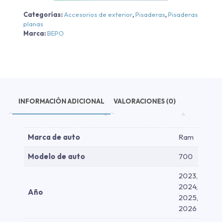
Cabina
Categorías:
Accesorios de exterior
,
Pisaderas
,
Pisaderas
Simple
planas
-
Marca:
BEPO
Aluminio
Negra/cromo
-
Aluminio
Negra/cromo
INFORMACIÓN ADICIONAL
VALORACIONES (0)
2023-
2026
cantidad
Marca de auto
Ram
Modelo de auto
700
2023,
2024,
Año
2025,
2026