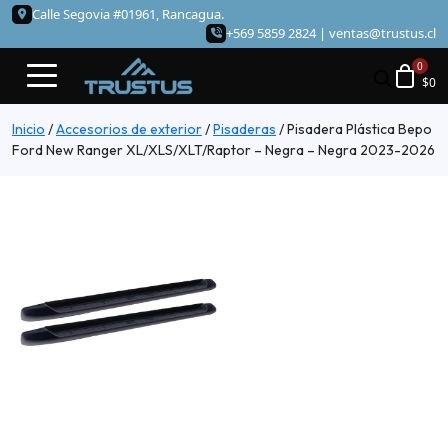
Calle Segovia #01961, Rancagua.
+569 5859 2824 |
ventas@trustus.cl
$
0
Inicio
/
Accesorios de exterior
/
Pisaderas
/
Pisadera Plástica Bepo
Ford New Ranger XL/XLS/XLT/Raptor – Negra – Negra 2023-2026