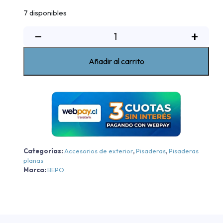
7 disponibles
Pisadera
−
+
Plástica
Bepo
Añadir al carrito
Ford
New
Ranger
XL/XLS/XLT/Raptor
-
Negra
-
Negra
Categorías:
Accesorios de exterior
,
Pisaderas
,
Pisaderas
planas
2023-
Marca:
BEPO
2026
cantidad