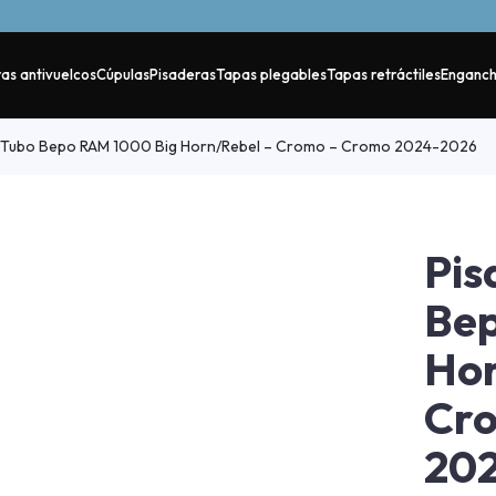
as antivuelcos
Cúpulas
Pisaderas
Tapas plegables
Tapas retráctiles
Enganc
 Tubo Bepo RAM 1000 Big Horn/Rebel – Cromo – Cromo 2024-2026
Pis
Bep
Hor
Cr
20