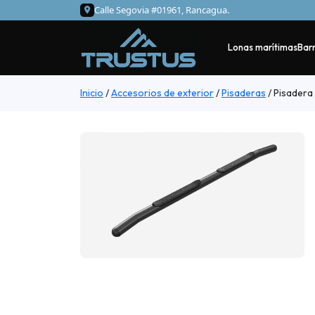
Calle Segovia #01961, Rancagua.
Lonas marítimas
Barr
Inicio
/
Accesorios de exterior
/
Pisaderas
/
Pisadera