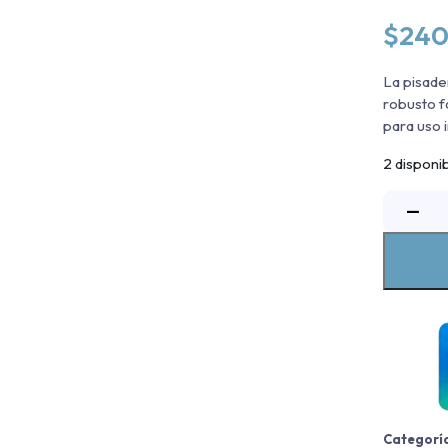
$
240
La pisade
robusto f
para uso i
2 disponi
P
−
T
B
H
-
-
Categorí