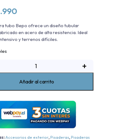
.990
ra tubo Bepo ofrece un diseño tubular
abricado en acero de alta resistencia. Ideal
ntensivo y terrenos difíciles.
bles
isadera
+
ubo
Bepo
Añadir al carrito
RAM
1000
ig
orn/Rebel
Cromo
as:
Accesorios de exterior
,
Pisaderas
,
Pisaderas
Cromo