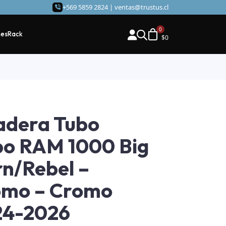
+569 5859 2824 |
ventas@trustus.cl
hes
Rack
$
0
adera Tubo
o RAM 1000 Big
n/Rebel –
omo – Cromo
24-2026