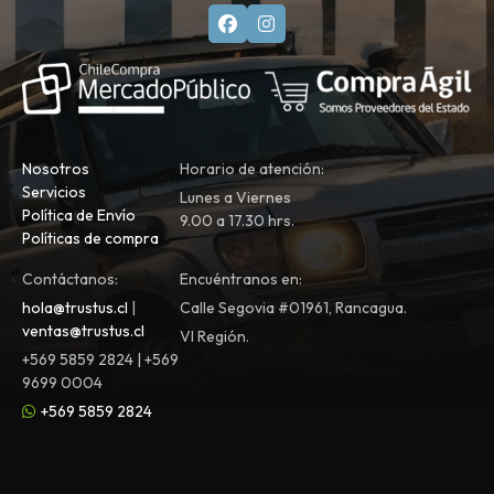
Nosotros
Horario de atención:
Servicios
Lunes a Viernes
Política de Envío
9.00 a 17.30 hrs.
Políticas de compra
Contáctanos:
Encuéntranos en:
hola@trustus.cl
|
Calle Segovia #01961, Rancagua.
ventas@trustus.cl
VI Región.
+569 5859 2824 | +569
9699 0004
+569 5859 2824