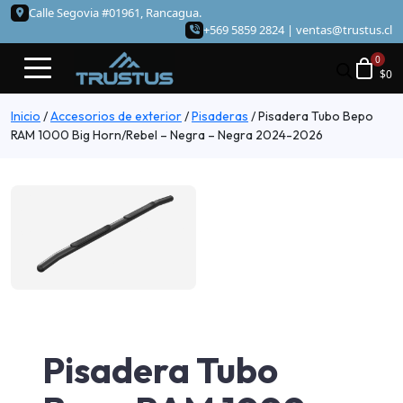
Calle Segovia #01961, Rancagua.
+569 5859 2824 |
ventas@trustus.cl
$
0
Inicio
/
Accesorios de exterior
/
Pisaderas
/
Pisadera Tubo Bepo
RAM 1000 Big Horn/Rebel – Negra – Negra 2024-2026
Pisadera Tubo