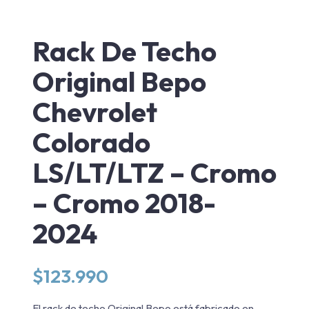
Rack De Techo
Original Bepo
Chevrolet
Colorado
LS/LT/LTZ – Cromo
– Cromo 2018-
2024
$
123.990
El rack de techo Original Bepo está fabricado en