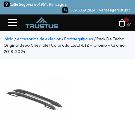
Calle Segovia #01961, Rancagua.
+569 5859 2824 |
ventas@trustus.cl
$
0
Inicio
/
Accesorios de exterior
/
Portaequipajes
/
Rack De Techo
Original Bepo Chevrolet Colorado LS/LT/LTZ – Cromo – Cromo
2018-2024