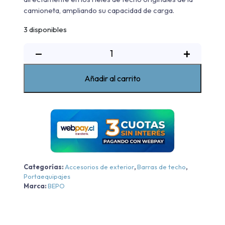
camioneta, ampliando su capacidad de carga.
3 disponibles
Rack
−
+
De
Techo
Añadir al carrito
Original
Bepo
Chevrolet
New
Colorado
WT/LTZ
-
Categorías:
Accesorios de exterior
,
Barras de techo
,
Cromo
Portaequipajes
-
Marca:
BEPO
Cromo
2024-
2026