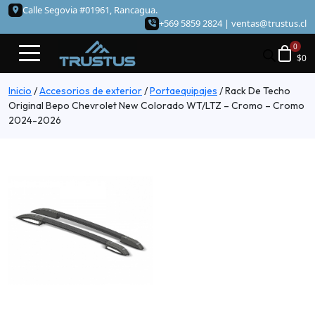
Calle Segovia #01961, Rancagua.
+569 5859 2824 |
ventas@trustus.cl
$
0
Inicio
/
Accesorios de exterior
/
Portaequipajes
/
Rack De Techo
Original Bepo Chevrolet New Colorado WT/LTZ – Cromo – Cromo
2024-2026