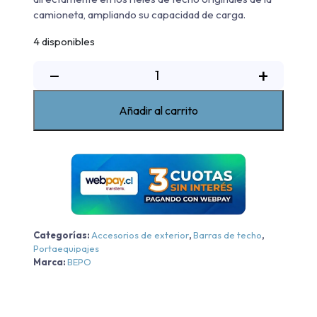
camioneta, ampliando su capacidad de carga.
4 disponibles
Rack
−
+
De
Techo
Añadir al carrito
Original
Bepo
Chevrolet
New
Colorado
WT/LTZ
-
Categorías:
Accesorios de exterior
,
Barras de techo
,
Negra
Portaequipajes
-
Marca:
BEPO
Negra
2024-
2026