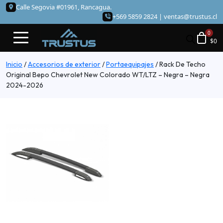
Calle Segovia #01961, Rancagua.
+569 5859 2824 |
ventas@trustus.cl
$
0
Inicio
/
Accesorios de exterior
/
Portaequipajes
/
Rack De Techo
Original Bepo Chevrolet New Colorado WT/LTZ – Negra – Negra
2024-2026