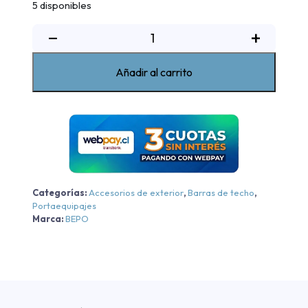
5 disponibles
Rack
−
+
De
Techo
Añadir al carrito
Sin
Perforacion
Bepo
Rack
de
Techo
Elegance
Categorías:
Accesorios de exterior
,
Barras de techo
,
(18-
Portaequipajes
41-
Marca:
BEPO
65-
71-
72-
75-
89)