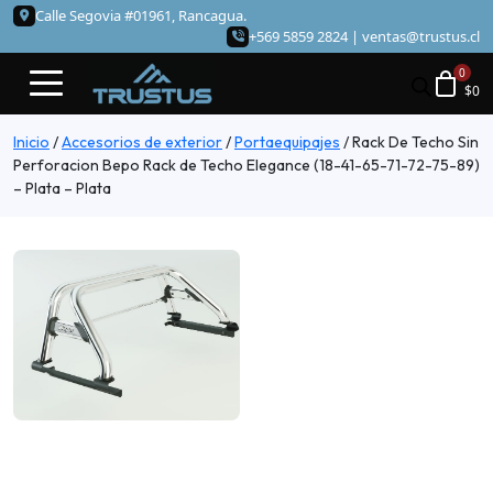
Calle Segovia #01961, Rancagua.
+569 5859 2824 |
ventas@trustus.cl
$
0
Inicio
/
Accesorios de exterior
/
Portaequipajes
/
Rack De Techo Sin
Perforacion Bepo Rack de Techo Elegance (18-41-65-71-72-75-89)
– Plata – Plata