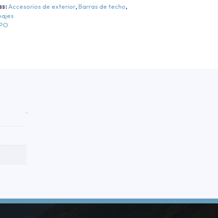
as:
Accesorios de exterior
,
Barras de techo
,
legance
pajes
EPO
Cromo
Cromo
antidad