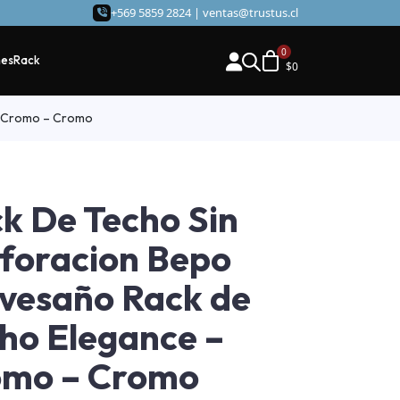
+569 5859 2824 |
ventas@trustus.cl
hes
Rack
$
0
– Cromo – Cromo
k De Techo Sin
foracion Bepo
vesaño Rack de
ho Elegance –
omo – Cromo