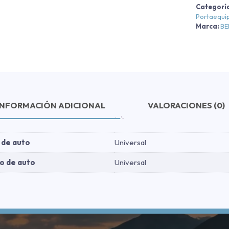
Categorí
E
Portaequi
-
Marca:
B
-
c
INFORMACIÓN ADICIONAL
VALORACIONES (0)
 de auto
Universal
o de auto
Universal