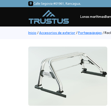
Calle Segovia #01961, Rancagua.
Lonas marítimas
Barr
Inicio
/
Accesorios de exterior
/
Portaequipajes
/
Rack