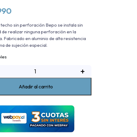
990
e techo sin perforación Bepo se instala sin
 de realizar ninguna perforación en la
a. Fabricado en aluminio de alta resistencia
ma de sujeción especial.
bles
Rack
+
De
echo
Añadir al carrito
in
erforacion
Bepo
ravesaño
Rack
de
echo