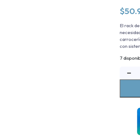
$
50.
El rack d
necesidad
carrocerí
con siste
7 disponi
−
T
S
P
T
T