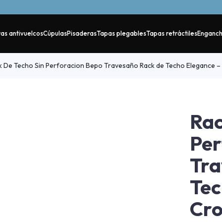
as antivuelcos
Cúpulas
Pisaderas
Tapas plegables
Tapas retráctiles
Enganc
 De Techo Sin Perforacion Bepo Travesaño Rack de Techo Elegance 
Rac
Per
Tra
Tec
Cr