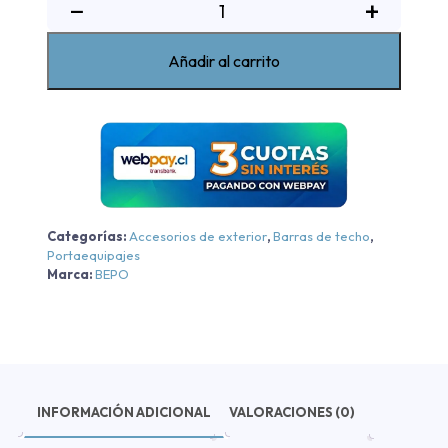
Rack
−
+
De
Techo
Añadir al carrito
Sin
Perforacion
Bepo
Travesaño
Rack
de
Techo
Categorías:
Accesorios de exterior
,
Barras de techo
,
Elegance
Portaequipajes
-
Marca:
BEPO
Negro
-
Negro
cantidad
INFORMACIÓN ADICIONAL
VALORACIONES (0)