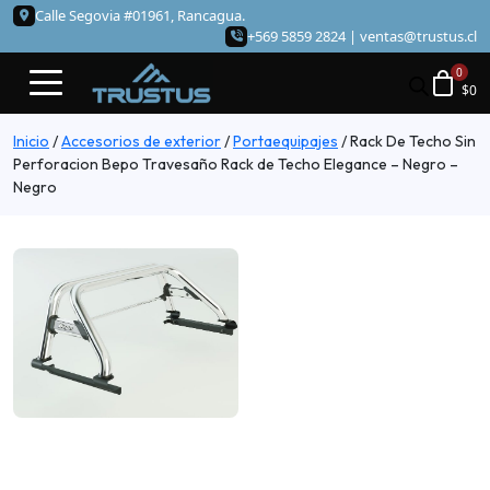
Calle Segovia #01961, Rancagua.
+569 5859 2824 |
ventas@trustus.cl
$
0
Inicio
/
Accesorios de exterior
/
Portaequipajes
/
Rack De Techo Sin
Perforacion Bepo Travesaño Rack de Techo Elegance – Negro –
Negro