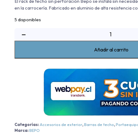
El rack de techo sin perforación Bepo se instala sin necesid
en la carrocería. Fabricado en aluminio de alta resistencia c
5 disponibles
Rack
−
De
Techo
Añadir al carrito
Sin
Perforacion
Bepo
Volkswagen
Amarok
Trendline/Comforline/Highline/V6
-
Cromo
-
Cromo
Categorías:
Accesorios de exterior
,
Barras de techo
,
Portaequip
2010-
Marca:
BEPO
2026