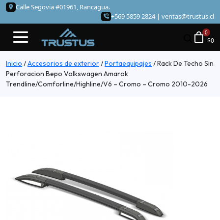
Calle Segovia #01961, Rancagua.
+569 5859 2824 |
ventas@trustus.cl
$
0
Inicio
/
Accesorios de exterior
/
Portaequipajes
/
Rack De Techo Sin
Perforacion Bepo Volkswagen Amarok
Trendline/Comforline/Highline/V6 – Cromo – Cromo 2010-2026