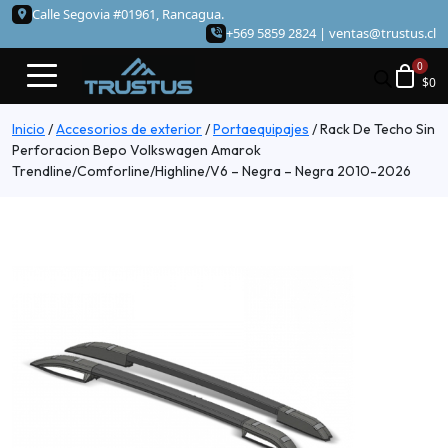
Calle Segovia #01961, Rancagua.
+569 5859 2824 |
ventas@trustus.cl
$
0
Inicio
/
Accesorios de exterior
/
Portaequipajes
/
Rack De Techo Sin
Perforacion Bepo Volkswagen Amarok
Trendline/Comforline/Highline/V6 – Negra – Negra 2010-2026