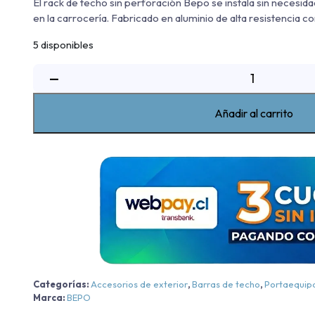
El rack de techo sin perforación Bepo se instala sin necesid
en la carrocería. Fabricado en aluminio de alta resistencia c
5 disponibles
Rack
−
De
Techo
Añadir al carrito
Sin
Perforacion
Bepo
Volkswagen
Amarok
Trendline/Comforline/Highline/V6
-
Negra
-
Negra
Categorías:
Accesorios de exterior
,
Barras de techo
,
Portaequip
2010-
Marca:
BEPO
2026