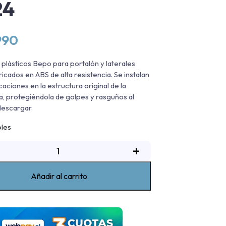
24
990
s plásticos Bepo para portalón y laterales
icados en ABS de alta resistencia. Se instalan
caciones en la estructura original de la
, protegiéndola de golpes y rasguños al
descargar.
bles
ieles
+
lasticos
Bepo
Añadir al carrito
hevrolet
olorado
S/LT/LTZ