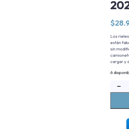
20
$
28.
Los riele
están fabr
sin modifi
camioneta
cargar y 
6 disponi
R
−
P
C
C
L
-