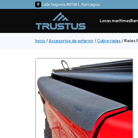
Calle Segovia #01961, Rancagua.
Lonas marítimas
Barr
Inicio
/
Accesorios de exterior
/
Cubre rieles
/
Rieles 