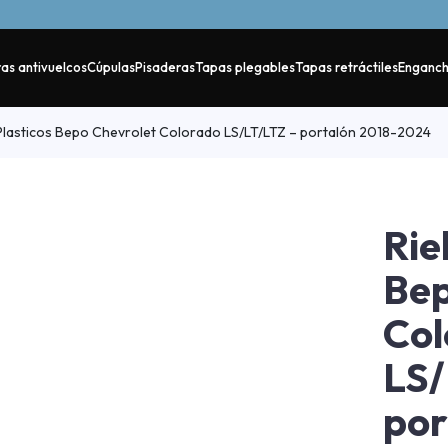
as antivuelcos
Cúpulas
Pisaderas
Tapas plegables
Tapas retráctiles
Enganc
Plasticos Bepo Chevrolet Colorado LS/LT/LTZ – portalón 2018-2024
Rie
Bep
Col
LS/
por