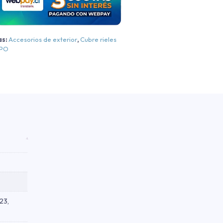
ortalón
018-
2024
as:
Accesorios de exterior
,
Cubre rieles
antidad
EPO
23,