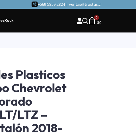
+569 5859 2824 |
ventas@trustus.cl
hes
Rack
$
0
les Plasticos
o Chevrolet
orado
LT/LTZ –
talón 2018-