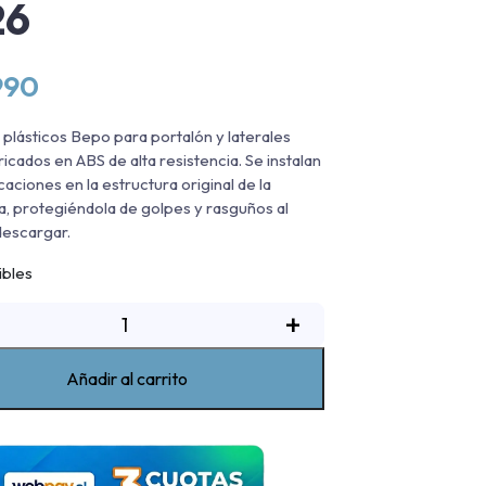
26
990
s plásticos Bepo para portalón y laterales
icados en ABS de alta resistencia. Se instalan
caciones en la estructura original de la
, protegiéndola de golpes y rasguños al
descargar.
ibles
ieles
+
lasticos
Bepo
Añadir al carrito
issan
New
NAVARA
E/Platinum