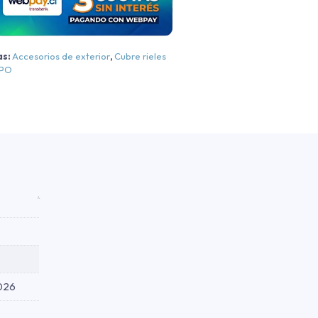
aterales
021-
as:
Accesorios de exterior
,
Cubre rieles
2026
EPO
antidad
2026