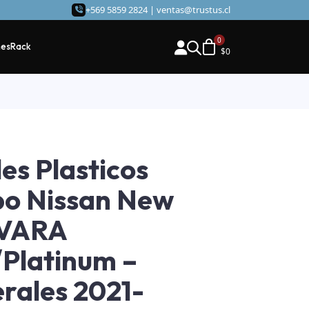
+569 5859 2824 |
ventas@trustus.cl
hes
Rack
$
0
les Plasticos
o Nissan New
VARA
Platinum –
erales 2021-