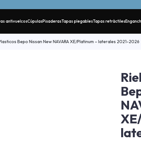
as antivuelcos
Cúpulas
Pisaderas
Tapas plegables
Tapas retráctiles
Enganc
Plasticos Bepo Nissan New NAVARA XE/Platinum – laterales 2021-2026
Rie
Bep
NA
XE/
lat