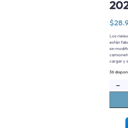
20
$
28.
Los riele
están fabr
sin modifi
camioneta
cargar y 
36 dispon
R
−
P
N
X