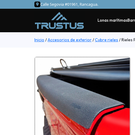
Calle Segovia #01961, Rancagua.
Lonas marítimas
Barr
Inicio
/
Accesorios de exterior
/
Cubre rieles
/
Rieles 