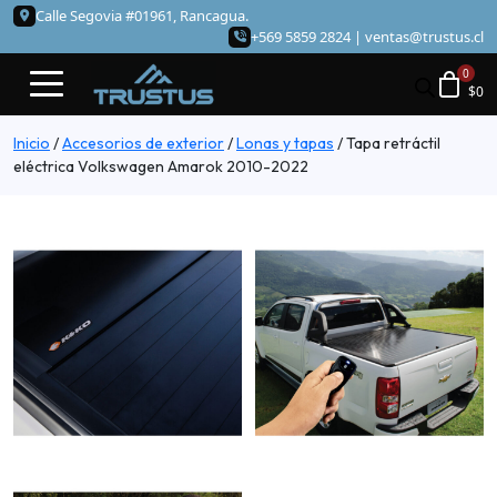
Calle Segovia #01961, Rancagua.
+569 5859 2824 |
ventas@trustus.cl
$
0
Inicio
/
Accesorios de exterior
/
Lonas y tapas
/
Tapa retráctil
eléctrica Volkswagen Amarok 2010-2022