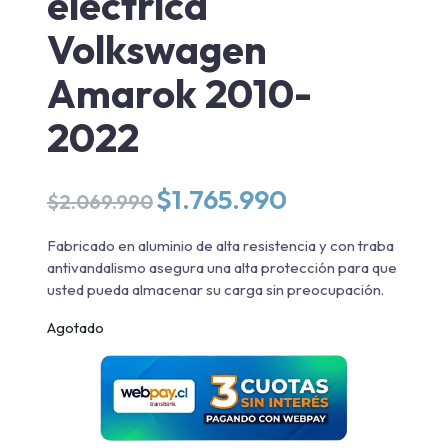
eléctrica
Volkswagen
Amarok 2010-
2022
El
El
$
1.765.990
$
2.069.990
precio
precio
original
actual
Fabricado en aluminio de alta resistencia y con traba
era:
es:
antivandalismo asegura una alta protección para que
$2.069.990.
$1.765.990.
usted pueda almacenar su carga sin preocupación.
Agotado