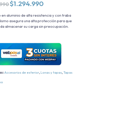
El
El
$
1.294.990
.990
precio
precio
original
actual
 en aluminio de alta resistencia y con traba
era:
es:
lismo asegura una alta protección para que
$1.569.990.
$1.294.990.
da almacenar su carga sin preocupación.
as:
Accesorios de exterior
,
Lonas y tapas
,
Tapas
ko