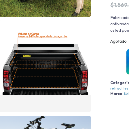
$
1.569
Fabricado
antivanda
usted pue
Agotado
Categorí
retráctiles
Marca:
Ke