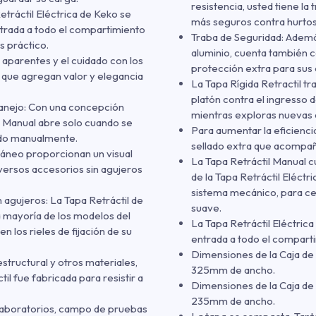
resistencia, usted tiene la
tráctil Eléctrica de Keko se
más seguros contra hurtos
ntrada a todo el compartimiento
Traba de Seguridad: Además
s práctico.
aluminio, cuenta también c
 aparentes y el cuidado con los
protección extra para sus 
que agregan valor y elegancia
La Tapa Rígida Retractil tr
platón contra el ingresso 
manejo: Con una concepción
mientras exploras nuevas 
il Manual abre solo cuando se
Para aumentar la eficiencia
ando manualmente.
sellado extra que acompaña
ráneo proporcionan un visual
La Tapa Retráctil Manual c
iversos accesorios sin agujeros
de la Tapa Retráctil Eléct
sistema mecánico, para cer
n agujeros: La Tapa Retráctil de
suave.
 mayoría de los modelos del
La Tapa Retráctil Eléctric
n los rieles de fijación de su
entrada a todo el comparti
Dimensiones de la Caja de 
structural y otros materiales,
325mm de ancho.
il fue fabricada para resistir a
Dimensiones de la Caja de 
235mm de ancho.
laboratorios, campo de pruebas