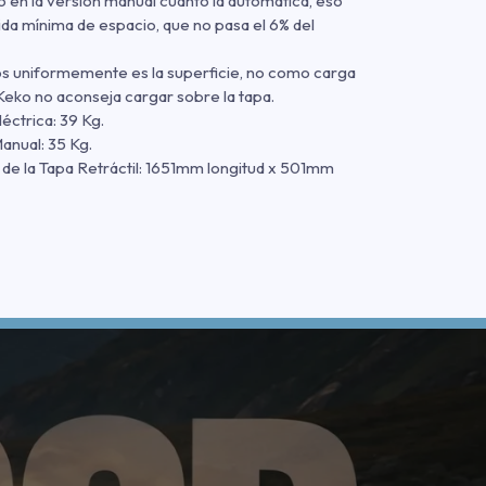
 en la versión manual cuanto la automática, eso
ida mínima de espacio, que no pasa el 6% del
os uniformemente es la superficie, no como carga
Keko no aconseja cargar sobre la tapa.
léctrica: 39 Kg.
anual: 35 Kg.
de la Tapa Retráctil: 1651mm longitud x 501mm