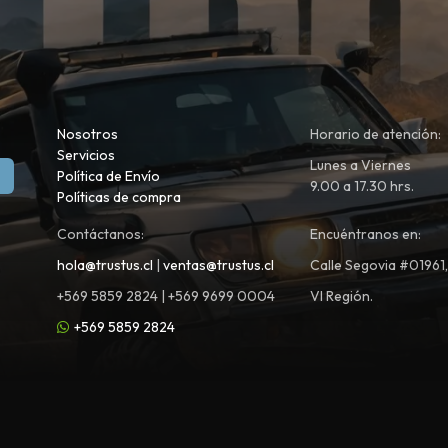
Nosotros
Horario de atención:
Servicios
Lunes a Viernes
Política de Envío
9.00 a 17.30 hrs.
Políticas de compra
Contáctanos:
Encuéntranos en:
hola@trustus.cl
|
ventas@trustus.cl
Calle Segovia #01961
+569 5859 2824 | +569 9699 0004
VI Región.
+569 5859 2824