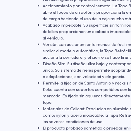
Accionamiento por control remoto: La Tapa Re
abre al toque de un botón y proporciona la e
de carga haciendo el uso de la caja mucho má
Acabado impecable: Su superficie sin tornillos
detalles proporcionan un acabado impecable 
al vehículo.
Versión con accionamiento manual de fácil 
similar al modelo automático, la Tapa Retráct
acciona la cerradura, y el cierre se hace tir
Diseño Slim: Su diseño ultra bajo y contempo
único. Su sistema de rieles permite acoplar d
o adaptaciones, con velocidad y elegancia.
Permite la fijación de Santo Antonio y racks si
Keko cuenta con soportes compatibles con la
mercado. Es fijado sin agujeros directamente e
tapa.
Materiales de Calidad: Producida en aluminio e
como: nylon y acero inoxidable, la Tapa Retráct
las severas condiciones de uso.
El producto probado sometido a pruebas en 