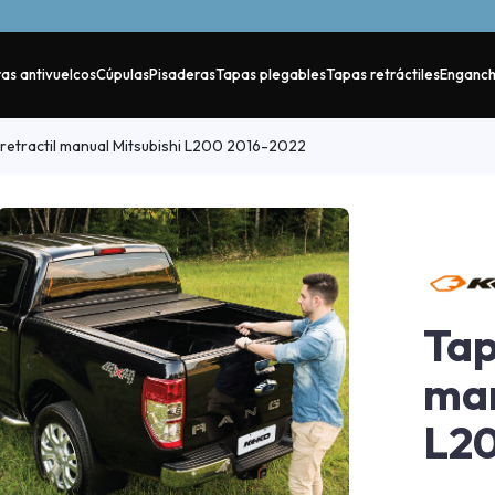
as antivuelcos
Cúpulas
Pisaderas
Tapas plegables
Tapas retráctiles
Enganc
retractil manual Mitsubishi L200 2016-2022
Tap
man
L20