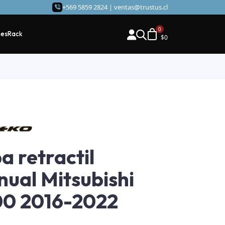
+569 5859 2824 |
ventas@trustus.cl
hes
Rack
$
0
a retractil
ual Mitsubishi
0 2016-2022