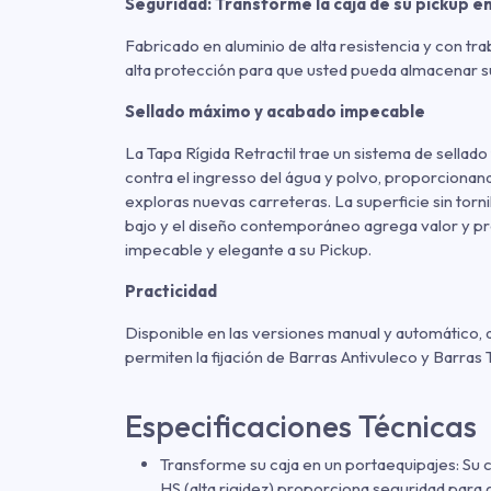
Seguridad: Transforme la caja de su pickup e
Fabricado en aluminio de alta resistencia y con tr
alta protección para que usted pueda almacenar s
Sellado máximo y acabado impecable
La Tapa Rígida Retractil trae un sistema de sellado
contra el ingresso del água y polvo, proporcionand
exploras nuevas carreteras. La superficie sin tornil
bajo y el diseño contemporáneo agrega valor y p
impecable y elegante a su Pickup.
Practicidad
Disponible en las versiones manual y automático, 
permiten la fijación de Barras Antivuleco y Barras 
Especificaciones Técnicas
Transforme su caja en un portaequipajes: Su 
HS (alta rigidez) proporciona seguridad para 