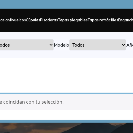
as antivuelcos
Cúpulas
Pisaderas
Tapas plegables
Tapas retráctiles
Enganc
Modelo
Añ
coincidan con tu selección.