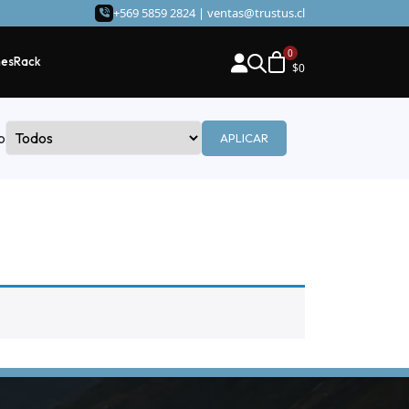
+569 5859 2824 |
ventas@trustus.cl
hes
Rack
$
0
o
APLICAR