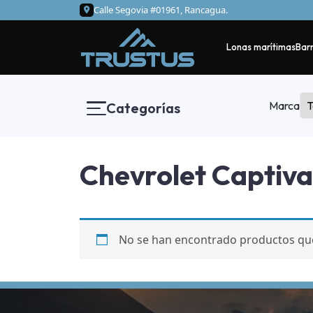
Calle Segovia #01961, Rancagua.
Lonas marítimas
Barr
Marca
Categorías
Chevrolet Captiva
No se han encontrado productos que 