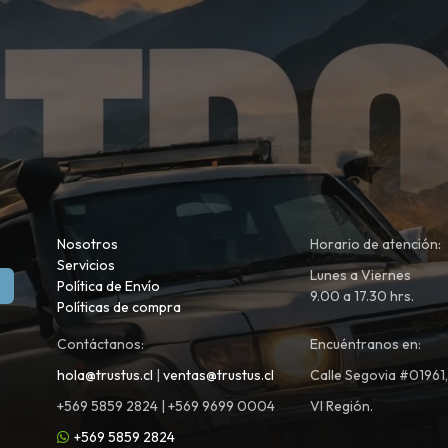
Nosotros
Horario de atención:
Servicios
Lunes a Viernes
Política de Envío
9.00 a 17.30 hrs.
Políticas de compra
Contáctanos:
Encuéntranos en:
hola@trustus.cl
|
ventas@trustus.cl
Calle Segovia #01961
+569 5859 2824 | +569 9699 0004
VI Región.
+569 5859 2824